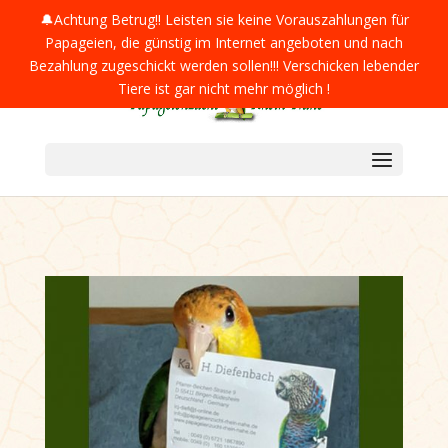
0049 (0) 160 1539015
info@papageienzucht-rhein-
🔔Achtung Betrug!! Leisten sie keine Vorauszahlungen für
nahe.de
Papageien, die günstig im Internet angeboten und nach
Bezahlung zugeschickt werden sollen!!! Verschicken lebender
Tiere ist gar nicht mehr möglich !