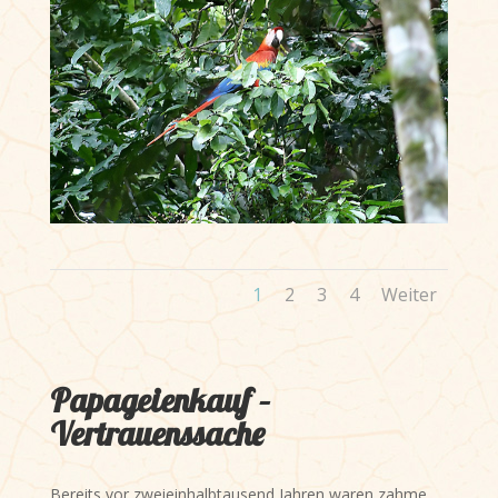
1
2
3
4
Weiter
Papageienkauf –
Vertrauenssache
Bereits vor zweieinhalbtausend Jahren waren zahme