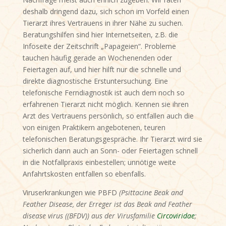
deshalb dringend dazu, sich schon im Vorfeld einen
Tierarzt ihres Vertrauens in ihrer Nähe zu suchen.
Beratungshilfen sind hier Internetseiten, z.B. die
Infoseite der Zeitschrift „Papageien“. Probleme
tauchen häufig gerade an Wochenenden oder
Feiertagen auf, und hier hilft nur die schnelle und
direkte diagnostische Erstuntersuchung. Eine
telefonische Ferndiagnostik ist auch dem noch so
erfahrenen Tierarzt nicht möglich. Kennen sie ihren
Arzt des Vertrauens persönlich, so entfallen auch die
von einigen Praktikern angebotenen, teuren
telefonischen Beratungsgespräche. Ihr Tierarzt wird sie
sicherlich dann auch an Sonn- oder Feiertagen schnell
in die Notfallpraxis einbestellen; unnötige weite
Anfahrtskosten entfallen so ebenfalls.
Viruserkrankungen wie PBFD
(
Psittacine Beak and
Feather Disease,
der Erreger ist das
Beak and Feather
disease virus
((BFDV)) aus der Virusfamilie
Circoviridae
;