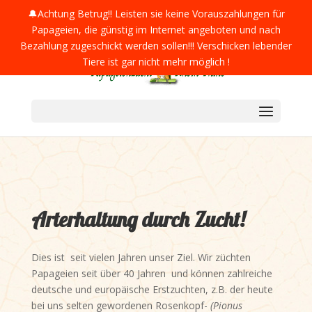
0049 (0) 160 1539015
info@papageienzucht-rhein-
🔔Achtung Betrug!! Leisten sie keine Vorauszahlungen für
nahe.de
Papageien, die günstig im Internet angeboten und nach
Bezahlung zugeschickt werden sollen!!! Verschicken lebender
Tiere ist gar nicht mehr möglich !
Arterhaltung durch Zucht!
Dies ist seit vielen Jahren unser Ziel. Wir züchten
Papageien seit über 40 Jahren und können zahlreiche
deutsche und europäische Erstzuchten, z.B. der heute
bei uns selten gewordenen Rosenkopf-
(Pionus