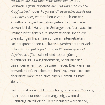
Nachweis aus Blut oder Federmaterial)
,
aviäres
Bornavirus (
PDD, Nachweis aus Blut und Kloake- bzw.
Kropfabstrich)
oder Polyoma
(Virusdirektnachweis aus
Blut oder Feder)
werden heute von Züchtern wie
Privathaltern gleichermaßen gefürchtet; sie treten
sowohl bei der Haltung in Gefangenschaft als auch im
Freiland nicht selten auf. Informationen über diese
Erkrankungen finden Sie auf vielen Internetseiten.
Die entsprechenden Nachweise werden heute in vielen
Laboratorien
(Infos finden sie in Kleinanzeigen vieler
Vogelzeitschriften)
schnell und kostengünstig
durchführt. PDD ausgenommen, reicht hier das
Einsenden einer frisch gezogen Feder. Dies kann man
entweder einfach selbst machen, traut man sich dies
aber nicht, kann man auch einen Tierarzt zu Rate
ziehen.
Eine endoskopische Untersuchung ist unserer Meinung
nach heute nur noch dann angezeigt, wenn die
Zuchttauglichkeit eines Tieres beurteilt werden soll,